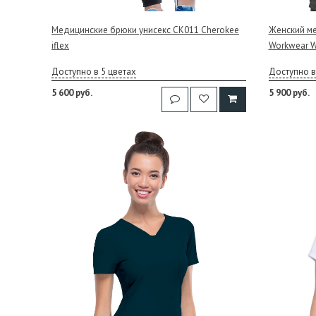
Медицинские брюки унисекс CK011 Cherokee
Женский м
iflex
Workwear W
Доступно в 5 цветах
Доступно в
5 600 руб.
5 900 руб.