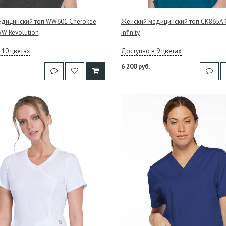
едицинский топ WW601 Cherokee
Женский медицинский топ CK865A 
W Revolution
Infinity
 10 цветах
Доступно в 9 цветах
6 200 руб.