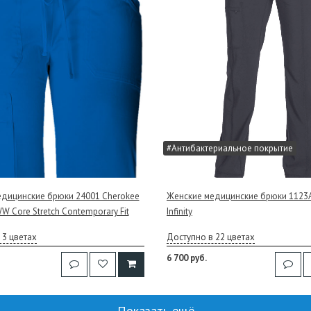
#Антибактериальное покрытие
дицинские брюки 24001 Cherokee
Женские медицинские брюки 1123A
W Core Stretch Contemporary Fit
Infinity
 3 цветах
Доступно в 22 цветах
6 700 руб.
Показать ещё