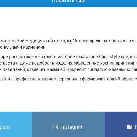
лю женской медицинской одежды. Модели превосходно садятся по
иональными карманами.
ре расцветок – в каталоге интернет-магазина ClinicStyle предс
е цвета и даже подобрать изделия, украшенные яркими принтами 
 заведений, отвлечет малышей и укрепит симпатию маленьких пац
тании с профессионализмом персонала cформируют общий образ м
gram
Instagram