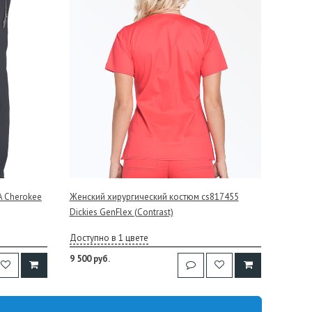
 Cherokee
Женский хирургический костюм cs817455
Dickies GenFlex (Contrast)
Доступно в 1 цвете
9 500 руб.