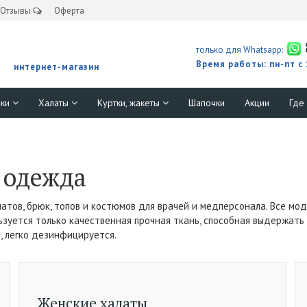
Отзывы
Оферта
только для Whatsapp:
Время работы: пн-пт с
интернет-магазин
юки
Халаты
Куртки, жакеты
Шапочки
Акции
Где
 одежда
атов, брюк, топов и костюмов для врачей и медперсонала. Все м
ьзуется только качественная прочная ткань, способная выдержат
 легко дезинфицируется.
Женские халаты