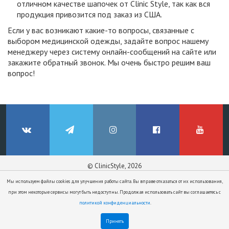
отличном качестве шапочек от Clinic Style, так как вся
продукция привозится под заказ из США.
Если у вас возникают какие-то вопросы, связанные с
выбором медицинской одежды, задайте вопрос нашему
менеджеру через систему онлайн-сообщений на сайте или
закажите обратный звонок. Мы очень быстро решим ваш
вопрос!
© ClinicStyle, 2026
Используя сайт, вы принимаете
пользовательское соглашение
и
ВКонтакте
Telegram
Instagram
Facebook
YouTube
Мы используем файлы cookies для улучшения работы сайта. Вы вправе отказаться от их использования,
политику конфиденциальности
.
при этом некоторые сервисы могут быть недоступны. Продолжая использовать сайт вы соглашаетесь с
политикой конфиденциальности
.
Принять