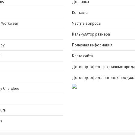
ms
Доставка
e
Контакты
 Workwear
Частые вопросы
Калькулятор размера
ppy
Полезная информация
l
Карта сайта
Договор-оферта розничных прод
Договор-оферта оптовых продаж
y Cherokee
ure
bs