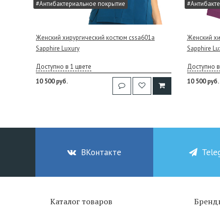
#Антибактериальное покрытие
#Антибакте
Женский хирургический костюм cssa601a
Женский хи
Sapphire Luxury
Sapphire Lu
Доступно в 1 цвете
Доступно в
10 500 руб.
10 500 руб.
ВКонтакте
Tele
Каталог товаров
Бренд