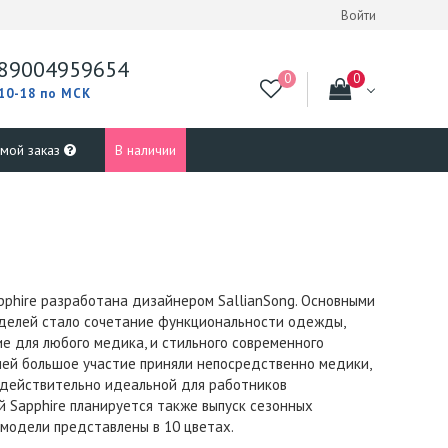
Войти
89004959654
 10-18 по МСК
 мой заказ
В наличии
phire разработана дизайнером SallianSong. Основными
делей стало сочетание функциональности одежды,
е для любого медика, и стильного современного
ией большое участие приняли непосредственно медики,
 действительно идеальной для работников
 Sapphire планируется также выпуск сезонных
 модели представлены в 10 цветах.