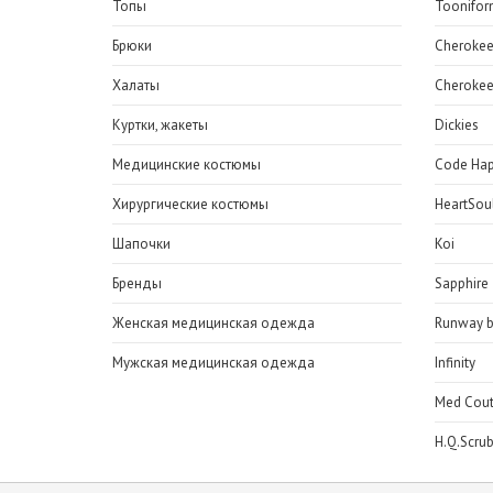
Топы
Toonifor
Брюки
Cheroke
Халаты
Cherokee
Куртки, жакеты
Dickies
Медицинские костюмы
Code Ha
Хирургические костюмы
HeartSou
Шапочки
Koi
Бренды
Sapphire
Женская медицинская одежда
Runway b
Мужская медицинская одежда
Infinity
Med Cout
H.Q.Scru