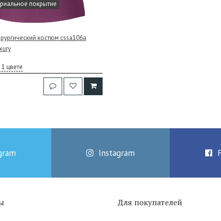
риальное покрытие
рургический костюм cssa106a
xury
 1 цвете
gram
Instagram
ы
Для покупателей