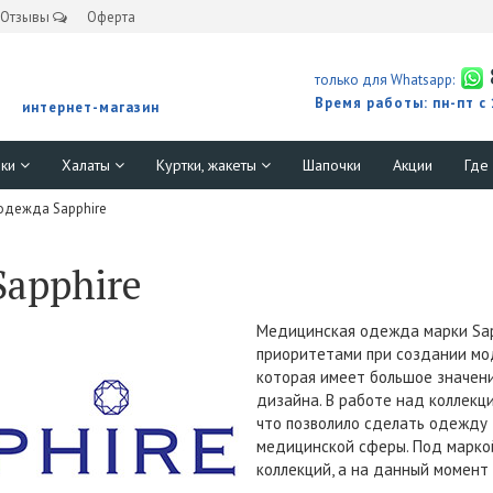
Отзывы
Оферта
только для Whatsapp:
Время работы: пн-пт с
интернет-магазин
юки
Халаты
Куртки, жакеты
Шапочки
Акции
Где
одежда Sapphire
apphire
Медицинская одежда марки Sap
приоритетами при создании мо
которая имеет большое значени
дизайна. В работе над коллекц
что позволило сделать одежду
медицинской сферы. Под маркой
коллекций, а на данный момент