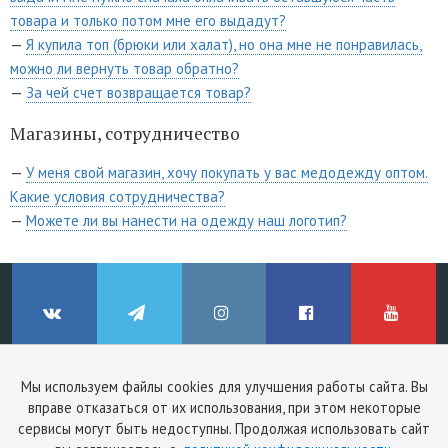
товара и только потом мне его выдадут?
—
Я купила топ (брюки или халат), но она мне не понравилась,
можно ли вернуть товар обратно?
—
За чей счет возвращается товар?
Магазины, сотрудничество
—
У меня свой магазин, хочу покупать у вас медодежду оптом.
Какие условия сотрудничества?
—
Можете ли вы нанести на одежду наш логотип?
© ClinicStyle, 2026
Мы используем файлы cookies для улучшения работы сайта. Вы
Используя сайт, вы принимаете
пользовательское соглашение
и
вправе отказаться от их использования, при этом некоторые
ВКонтакте
Telegram
Instagram
Facebook
YouTube
политику конфиденциальности
.
сервисы могут быть недоступны. Продолжая использовать сайт