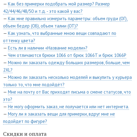
—
Как без примерки подобрать мой размер? Размер
42/44/46/48/50 и т.д. - это какой у вас?
—
Как мне правильно измерить параметры: объем груди (ОГ),
объем бедер (ОБ), объем талии (ОТ)?
—
Как узнать, что выбранные мною вещи совпадают по
оттенку цвета?
—
Есть ли в наличии «Название модели»?
—
Чем отличаются брюки 1066 от брюк 1066T и брюк 1066P
—
Можно ли заказать одежду больших размеров, больше, чем
2XL?
—
Можно ли заказать несколько моделей и выкупить у курьера
только то, что мне подойдёт?
—
Мне на почту от Вас приходят письма о смене статусов, что
это?
—
Не могу оформить заказ, не получается или нет интернета.
—
Могу ли я заказать вещи для примерки, вдруг мне не
подойдет по фигуре?
Скидки и оплата