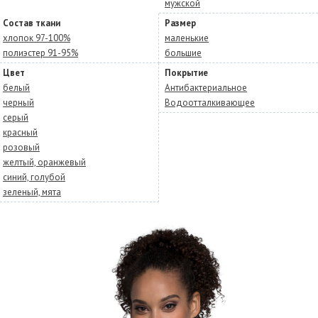
мужской
Состав ткани
Размер
хлопок 97-100%
маленькие
полиэстер 91-95%
большие
Цвет
Покрытие
белый
Антибактериальное
черный
Водоотталкивающее
серый
красный
розовый
желтый, оранжевый
синий, голубой
зеленый, мята