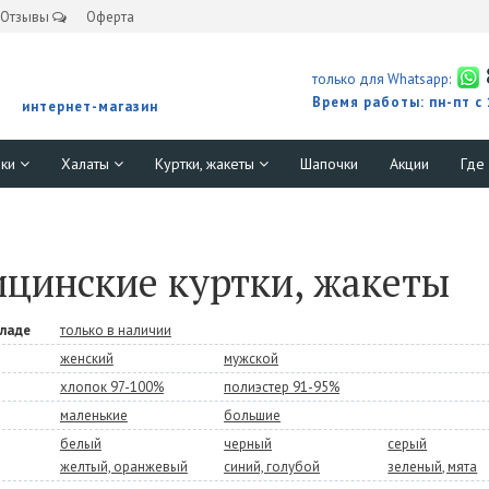
Отзывы
Оферта
только для Whatsapp:
Время работы: пн-пт с
интернет-магазин
юки
Халаты
Куртки, жакеты
Шапочки
Акции
Где
цинские куртки, жакеты
кладе
только в наличии
женский
мужской
хлопок 97-100%
полиэстер 91-95%
маленькие
большие
белый
черный
серый
желтый, оранжевый
синий, голубой
зеленый, мята