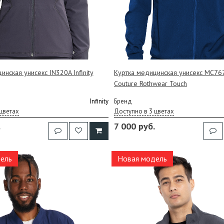
инская унисекс IN320A Infinity
Куртка медицинская унисекс MC7
Couture Rothwear Touch
Infinity
Бренд
цветах
Доступно в 3 цветах
.
7 000 руб.
ель
Новая модель