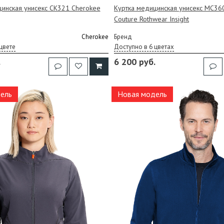
цинская унисекс CK321 Cherokee
Куртка медицинская унисекс MC36
Couture Rothwear Insight
Cherokee
Бренд
цвете
Доступно в 6 цветах
.
6 200 руб.
ель
Новая модель