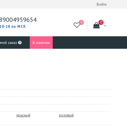
Войти
89004959654
 10-18 по МСК
 мой заказ
В наличии
красный
розовый