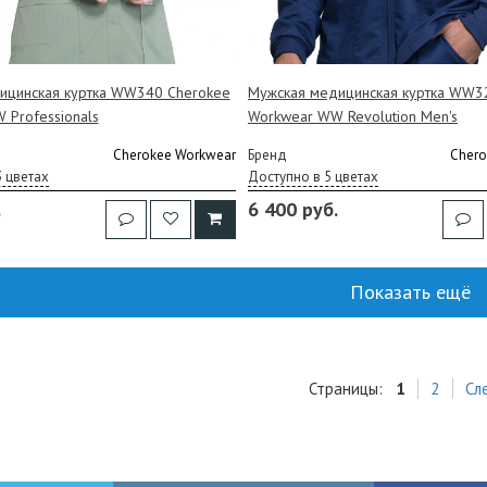
ицинская куртка WW340 Cherokee
Мужская медицинская куртка WW3
 Professionals
Workwear WW Revolution Men's
Cherokee Workwear
Бренд
Chero
3 цветах
Доступно в 5 цветах
.
6 400 руб.
Показать ещё
Страницы:
1
2
Сл