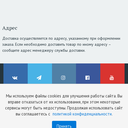
Адрес
Доставка осуществляется по адресу, указанному при оформлении
заказа. Если необходимо доставить товар по иному адресу –
сообщите адрес менеджеру службы доставки.
Мы используем файлы cookies для улучшения работы сайта. Вы
© ClinicStyle, 2026
вправе отказаться от их использования, при этом некоторые
Используя сайт, вы принимаете
пользовательское соглашение
и
ВКонтакте
Telegram
Instagram
Facebook
YouTube
сервисы могут быть недоступны. Продолжая использовать сайт
политику конфиденциальности
.
вы соглашаетесь с
политикой конфиденциальности
.
Принять