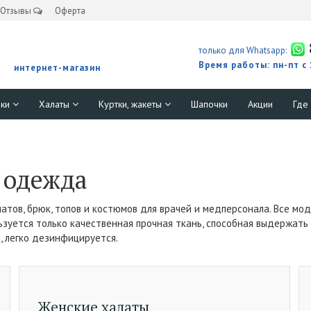
Отзывы
Оферта
только для Whatsapp:
Время работы: пн-пт с
интернет-магазин
юки
Халаты
Куртки, жакеты
Шапочки
Акции
Где
 одежда
атов, брюк, топов и костюмов для врачей и медперсонала. Все м
ьзуется только качественная прочная ткань, способная выдержат
 легко дезинфицируется.
Женские халаты