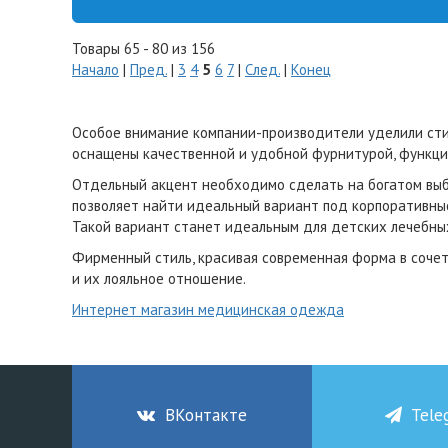
Товары 65 - 80 из 156
Начало
|
Пред.
|
3
4
5
6
7
|
След.
|
Конец
Особое внимание компании-производители уделили сти
оснащены качественной и удобной фурнитурой, функц
Отдельный акцент необходимо сделать на богатом выбо
позволяет найти идеальный вариант под корпоративны
Такой вариант станет идеальным для детских лечебных
Фирменный стиль, красивая современная форма в соче
и их лояльное отношение.
Интернет магазин медицинская одежда
ВКонтакте
Tele