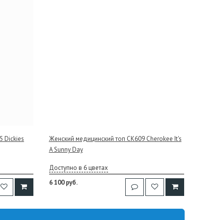
 Dickies
Женский медицинский топ CK609 Cherokee It's
A Sunny Day
Доступно в 6 цветах
6 100 руб.