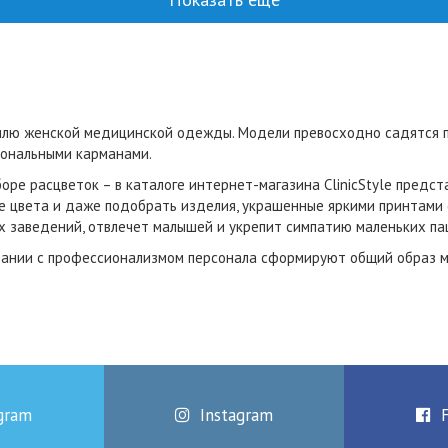
лю женской медицинской одежды. Модели превосходно садятся по
иональными карманами.
ре расцветок – в каталоге интернет-магазина ClinicStyle предс
е цвета и даже подобрать изделия, украшенные яркими принтами 
 заведений, отвлечет малышей и укрепит симпатию маленьких пац
тании с профессионализмом персонала cформируют общий образ м
gram
Instagram