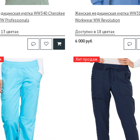
дицинская куртка WW340 Cherokee
Женская медицинская куртка WW31
W Professionals
Workwear WW Revolution
 13 цветах
Доступно в 18 цветах
6 000 руб.
ж
Хит продаж