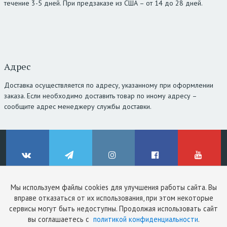
течение 3-5 дней. При предзаказе из США – от 14 до 28 дней.
Адрес
Доставка осуществляется по адресу, указанному при оформлении
заказа. Если необходимо доставить товар по иному адресу –
сообщите адрес менеджеру службы доставки.
Мы используем файлы cookies для улучшения работы сайта. Вы
© ClinicStyle, 2026
вправе отказаться от их использования, при этом некоторые
Используя сайт, вы принимаете
пользовательское соглашение
и
ВКонтакте
Telegram
Instagram
Facebook
YouTube
сервисы могут быть недоступны. Продолжая использовать сайт
политику конфиденциальности
.
вы соглашаетесь с
политикой конфиденциальности
.