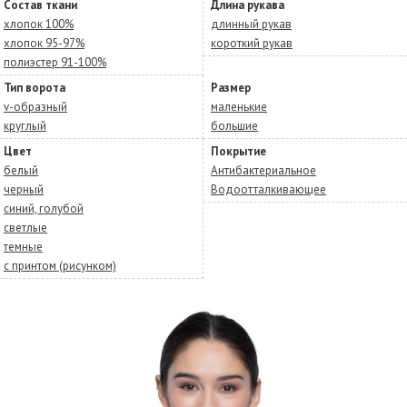
Состав ткани
Длина рукава
хлопок 100%
длинный рукав
хлопок 95-97%
короткий рукав
полиэстер 91-100%
Тип ворота
Размер
v-образный
маленькие
круглый
большие
Цвет
Покрытие
белый
Антибактериальное
черный
Водоотталкивающее
синий, голубой
светлые
темные
с принтом (рисунком)