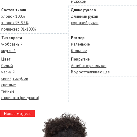
мужской
Состав ткани
Длина рукава
хлопок 100%
длинный рукав
хлопок 95-97%
короткий рукав
полиэстер 91-100%
Тип ворота
Размер
v-образный
маленькие
круглый
большие
Цвет
Покрытие
белый
Антибактериальное
черный
Водоотталкивающее
синий, голубой
светлые
темные
с принтом (рисунком)
Новая модель