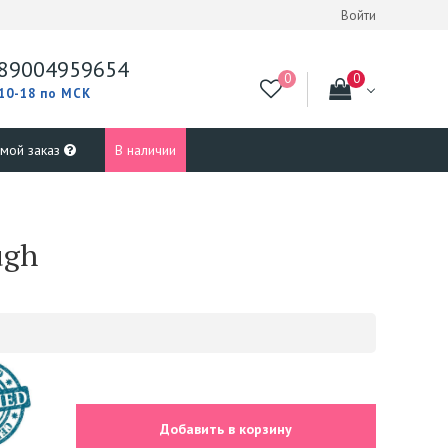
Войти
89004959654
 10-18 по МСК
 мой заказ
В наличии
ugh
Добавить в корзину