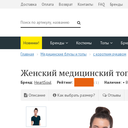
Доставка
Оплата
Возврат
Контакты
FAQ
Бренды
Новинки!
Бренды
Костюмы
Топы
Бр
Главная
Медицинские блузы и топы
с коротким рукавом
Женский медицинский топ 
Бренд:
HeartSoul
Рейтинг:
Наличие:
• 
( 1 )
Описание
Как выбрать размер?
Отзывы