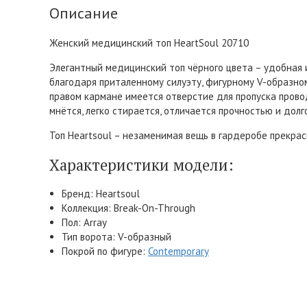
Описание
Женский медицинский топ HeartSoul 20710
Элегантный медицинский топ чёрного цвета – удобная 
благодаря приталенному силуэту, фигурному V-образном
правом кармане имеется отверстие для пропуска провод
мнётся, легко стирается, отличается прочностью и долг
Топ Heartsoul – незаменимая вещь в гардеробе прекра
Характеристики модели:
Бренд: Heartsoul
Коллекция: Break-On-Through
Пол: Array
Тип ворота: V-образный
Покрой по фигуре:
Contemporary