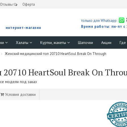
Отзывы
Оферта
только для Whatsapp:
Время работы: пн-пт с
интернет-магазин
юки
Халаты
Куртки, жакеты
Шапочки
Акции
Где
Женский медицинский топ 20710 HeartSoul Break On Through
20710 HeartSoul Break On Thro
Все модели под заказ
Условия доставки