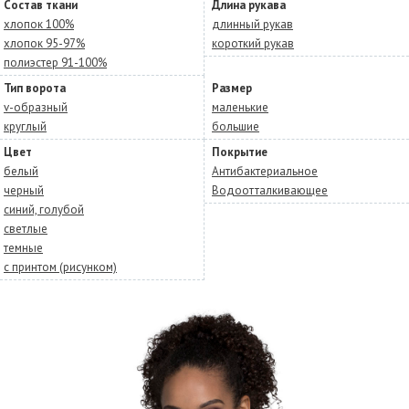
Состав ткани
Длина рукава
хлопок 100%
длинный рукав
хлопок 95-97%
короткий рукав
полиэстер 91-100%
Тип ворота
Размер
v-образный
маленькие
круглый
большие
Цвет
Покрытие
белый
Антибактериальное
черный
Водоотталкивающее
синий, голубой
светлые
темные
с принтом (рисунком)