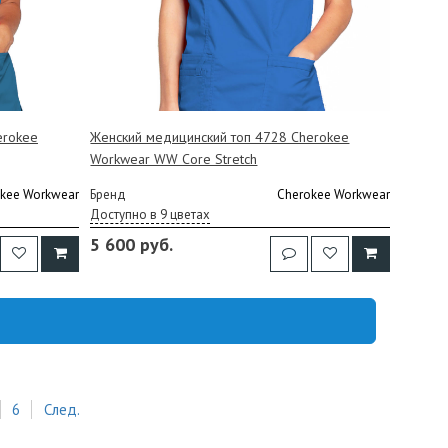
erokee
Женский медицинский топ 4728 Cherokee
Workwear WW Core Stretch
kee Workwear
Бренд
Cherokee Workwear
Доступно в 9 цветах
5 600 руб.
6
След.