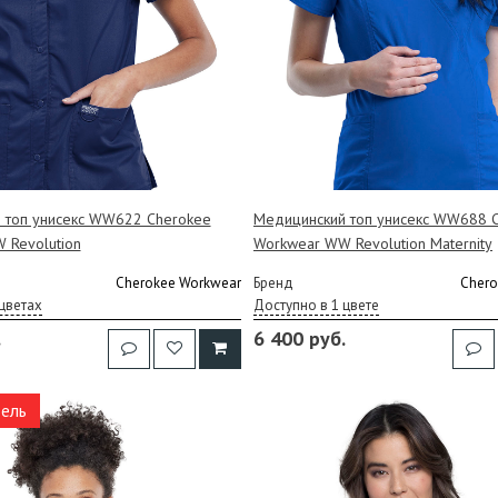
 топ унисекс WW622 Cherokee
Медицинский топ унисекс WW688 
 Revolution
Workwear WW Revolution Maternity
Cherokee Workwear
Бренд
Chero
цветах
Доступно в 1 цвете
.
6 400 руб.
ель