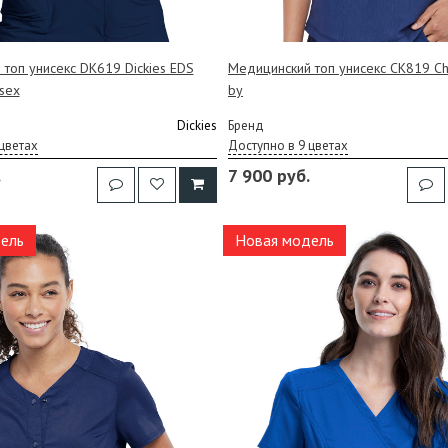
топ унисекс DK619 Dickies EDS
Медицинский топ унисекс CK819 C
isex
by
Dickies
Бренд
цветах
Доступно в 9 цветах
.
7 900 руб.
ель
Новая модель