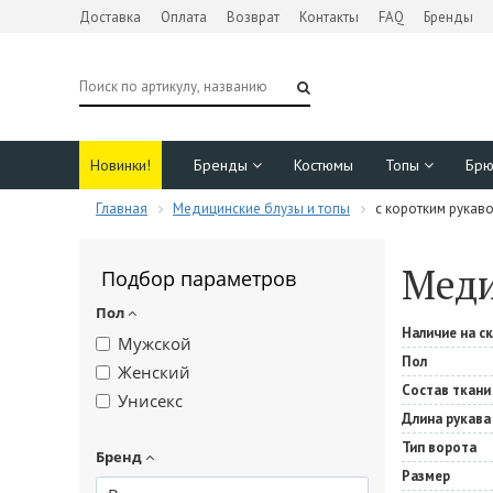
Доставка
Оплата
Возврат
Контакты
FAQ
Бренды
Новинки!
Бренды
Костюмы
Топы
Бр
Главная
Медицинские блузы и топы
с коротким рукав
Меди
Подбор параметров
Пол
Наличие на с
Мужской
Пол
Женский
Состав ткани
Унисекс
Длина рукава
Тип ворота
Бренд
Размер