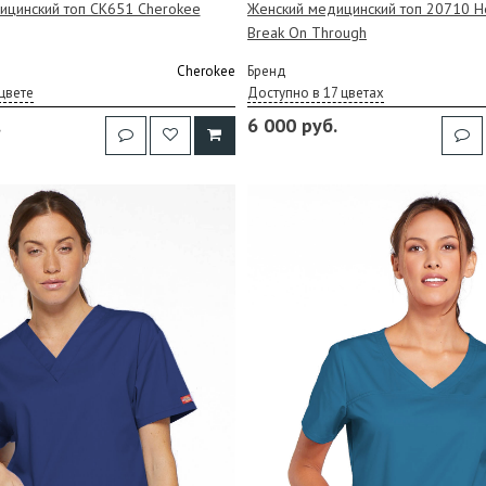
ицинский топ CK651 Cherokee
Женский медицинский топ 20710 H
Break On Through
Cherokee
Бренд
цвете
Доступно в 17 цветах
.
6 000 руб.