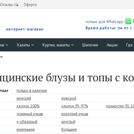
Отзывы
Оферта
только для Whatsapp:
Время работы: пн-пт с
интернет-магазин
юки
Халаты
Куртки, жакеты
Шапочки
Акции
Где
ом
цинские блузы и топы с к
кладе
только в наличии
женский
мужской
хлопок 100%
хлопок 95-97%
полиэстер 91-
длинный рукав
короткий рукав
v-образный
круглый
маленькие
большие