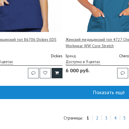
цинский топ 86706 Dickies EDS
Женский медицинский топ 4727 Ch
Workwear WW Core Stretch
Dickies
Бренд
Chero
4 цветах
Доступно в 9 цветах
.
6 000 руб.
Показать ещё
Страницы:
1
2
3
4
5