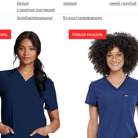
белый
черный
синий, голубой
с принтом (рисунком)
Антибактериальное
Водоотталкивающее
ель
Новая модель