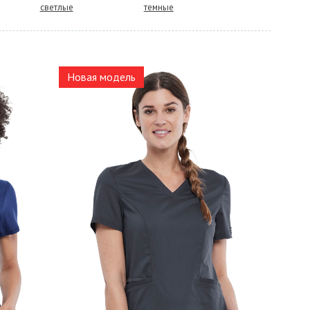
светлые
темные
Новая модель