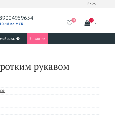
Войти
89004959654
 10-18 по МСК
 мой заказ
В наличии
оротким рукавом
100%