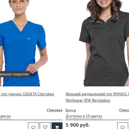
альное покрытие
 топ унисекс CK687A Cherokee
Женский медицинский топ WW601 
Workwear WW Revolution
Cherokee
Бренд
Chero
цветах
Доступно в 10 цветах
.
5 900 руб.