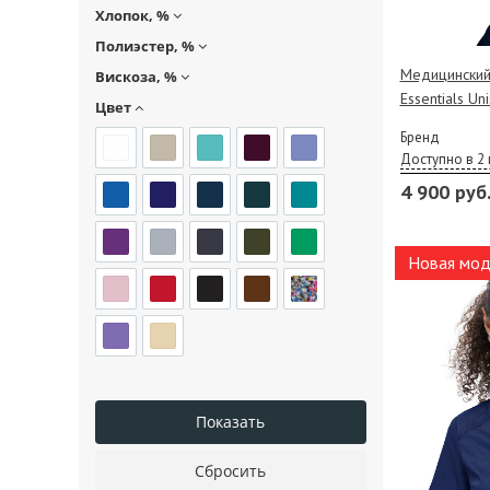
Хлопок, %
Полиэстер, %
Медицинский 
Вискоза, %
Essentials Un
Цвет
Бренд
Доступно в 2 
4 900 руб
Новая мод