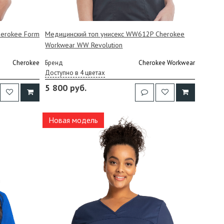
herokee Form
Медицинский топ унисекс WW612P Cherokee
Workwear WW Revolution
Cherokee
Бренд
Cherokee Workwear
Доступно в 4 цветах
5 800 руб.
Новая модель