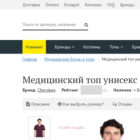
Доставка
Оплата
Возврат
Контакты
FAQ
Бренды
Новинки!
Бренды
Костюмы
Топы
Бр
Главная
Медицинские блузы и топы
Медицинский топ уни
Медицинский топ унисекс 
Бренд:
Cherokee
Рейтинг:
Наличие:
• 
( 0 )
Описание
Как выбрать размер?
Отзывы
NEW!
Новая модель