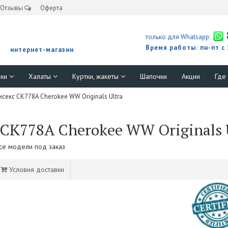
Отзывы
Оферта
только для Whatsapp:
Время работы: пн-пт с
интернет-магазин
юки
Халаты
Куртки, жакеты
Шапочки
Акции
Где
секс CK778A Cherokee WW Originals Ultra
CK778A Cherokee WW Originals 
Все модели под заказ
Условия доставки