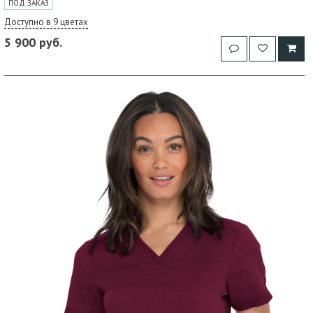
ПОД ЗАКАЗ
Доступно в 9 цветах
5 900 руб.