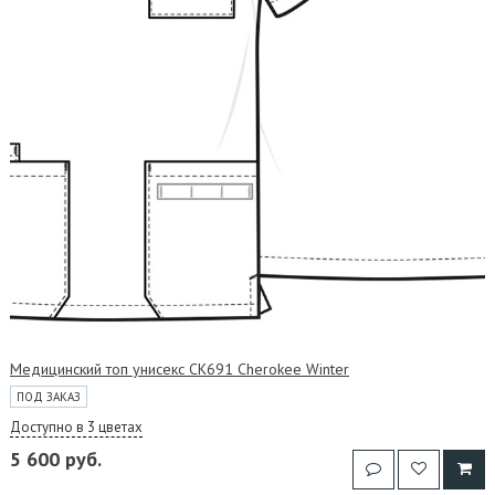
Медицинский топ унисекс CK691 Cherokee Winter
ПОД ЗАКАЗ
Доступно в 3 цветах
5 600 руб.