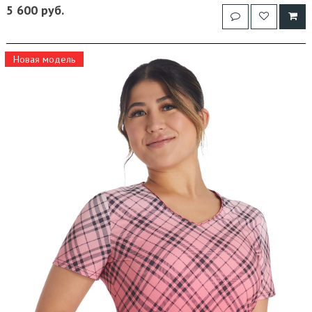
5 600 руб.
Новая модель