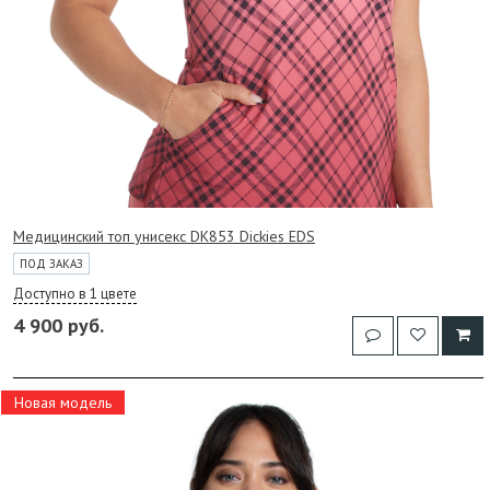
Медицинский топ унисекс DK853 Dickies EDS
ПОД ЗАКАЗ
Доступно в 1 цвете
4 900 руб.
Новая модель