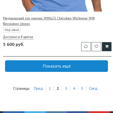
Медицинский топ унисекс WW625 Cherokee Workwear WW
Revolution Unisex
ПОД ЗАКАЗ
Доступно в 8 цветах
5 600 руб.
Показать ещё
Страницы:
Пред.
1
2
3
4
5
След.