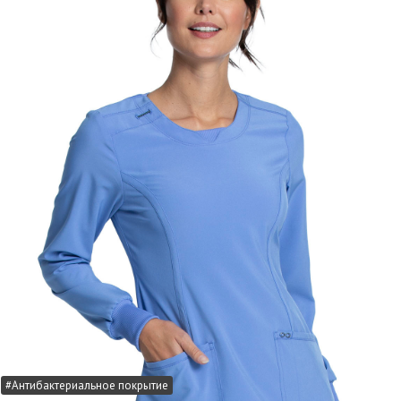
#Антибактериальное покрытие