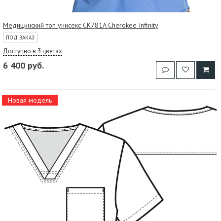
Медицинский топ унисекс CK781A Cherokee Infinity
ПОД ЗАКАЗ
Доступно в 3 цветах
6 400 руб.
Новая модель