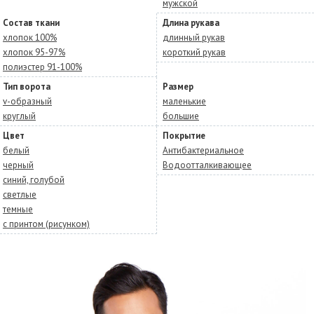
мужской
Состав ткани
Длина рукава
хлопок 100%
длинный рукав
хлопок 95-97%
короткий рукав
полиэстер 91-100%
Тип ворота
Размер
v-образный
маленькие
круглый
большие
Цвет
Покрытие
белый
Антибактериальное
черный
Водоотталкивающее
синий, голубой
светлые
темные
с принтом (рисунком)