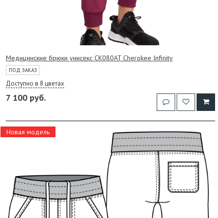
Медицинские брюки унисекс CK080AT Cherokee Infinity
ПОД ЗАКАЗ
Доступно в 8 цветах
7 100 руб.
Новая модель