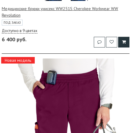
Медицинские брюки унисекс WW251S Cherokee Workwear WW
Revolution
ПОД ЗАКАЗ
Доступно в 9 цветах
6 400 руб.
Новая модель