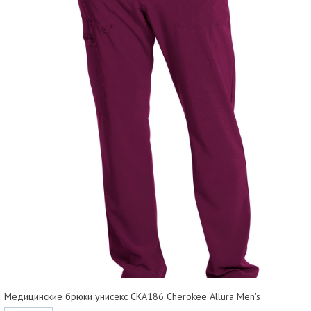
Медицинские брюки унисекс CKA186 Cherokee Allura Men's