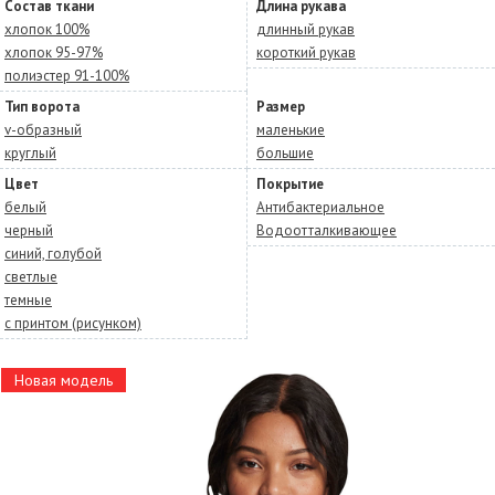
Состав ткани
Длина рукава
хлопок 100%
длинный рукав
хлопок 95-97%
короткий рукав
полиэстер 91-100%
Тип ворота
Размер
v-образный
маленькие
круглый
большие
Цвет
Покрытие
белый
Антибактериальное
черный
Водоотталкивающее
синий, голубой
светлые
темные
с принтом (рисунком)
Новая модель