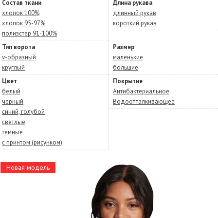
Состав ткани
Длина рукава
хлопок 100%
длинный рукав
хлопок 95-97%
короткий рукав
полиэстер 91-100%
Тип ворота
Размер
v-образный
маленькие
круглый
большие
Цвет
Покрытие
белый
Антибактериальное
черный
Водоотталкивающее
синий, голубой
светлые
темные
с принтом (рисунком)
Новая модель