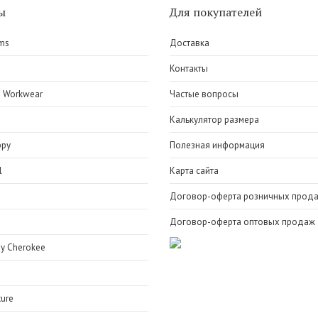
ы
Для покупателей
ms
Доставка
e
Контакты
 Workwear
Частые вопросы
Калькулятор размера
ppy
Полезная информация
l
Карта сайта
Договор-оферта розничных прод
Договор-оферта оптовых продаж
y Cherokee
ure