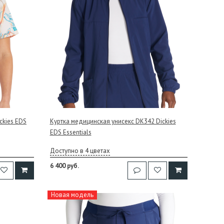
ckies EDS
Куртка медицинская унисекс DK342 Dickies
EDS Essentials
Доступно в 4 цветах
6 400 руб.
Новая модель