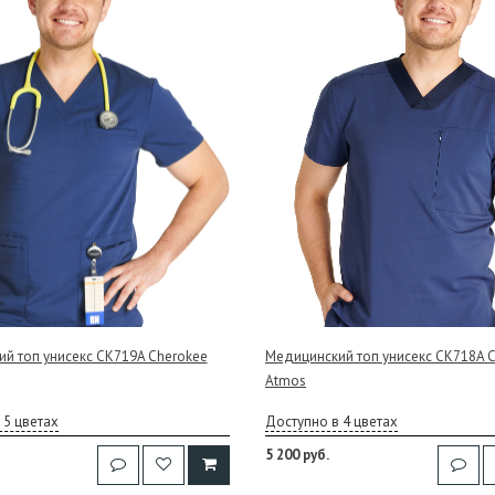
й топ унисекс CK719A Cherokee
Медицинский топ унисекс CK718A 
Atmos
 5 цветах
Доступно в 4 цветах
5 200 руб.