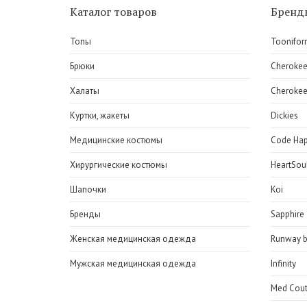
Каталог товаров
Бренд
Топы
Toonifor
Брюки
Cheroke
Халаты
Cherokee
Куртки, жакеты
Dickies
Медицинские костюмы
Code Ha
Хирургические костюмы
HeartSou
Шапочки
Koi
Бренды
Sapphire
Женская медицинская одежда
Runway b
Мужская медицинская одежда
Infinity
Med Cout