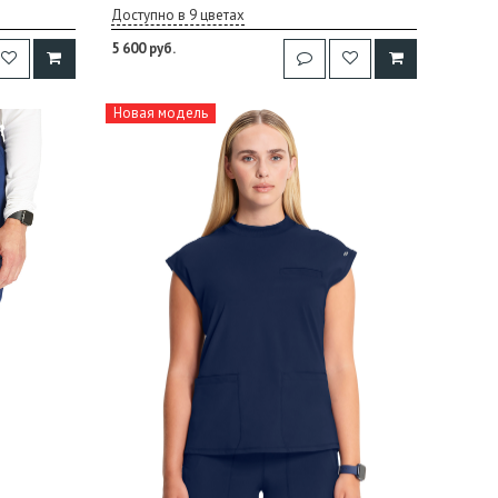
Доступно в 9 цветах
5 600 руб.
Новая модель