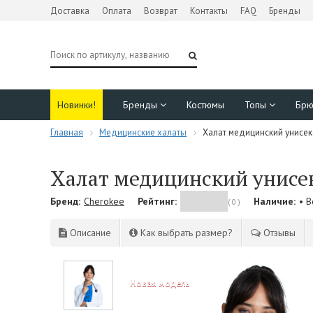
Доставка
Оплата
Возврат
Контакты
FAQ
Бренды
Новинки!
Бренды
Костюмы
Топы
Бр
Главная
Медицинские халаты
Халат медицинский унисекс
Халат медицинский унисек
Бренд:
Cherokee
Рейтинг:
Наличие:
• 
( 0 )
Описание
Как выбрать размер?
Отзывы
NEW!
Новая модель