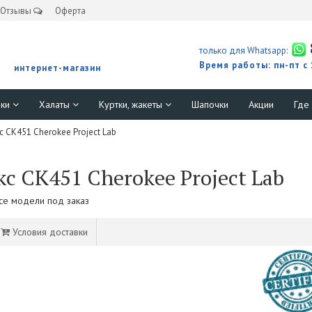
Отзывы
Оферта
только для Whatsapp:
Время работы: пн-пт с
интернет-магазин
юки
Халаты
Куртки, жакеты
Шапочки
Акции
Где
 CK451 Cherokee Project Lab
с CK451 Cherokee Project Lab
Все модели под заказ
Условия доставки