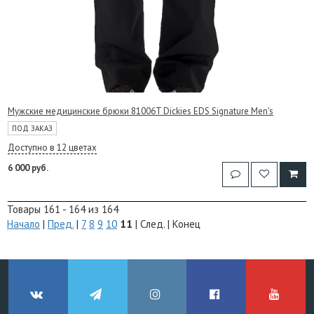
Мужские медицинские брюки 81006T Dickies EDS Signature Men's
ПОД ЗАКАЗ
Доступно в 12 цветах
6 000 руб.
Товары 161 - 164 из 164
Начало
|
Пред.
|
7
8
9
10
11
| След. | Конец