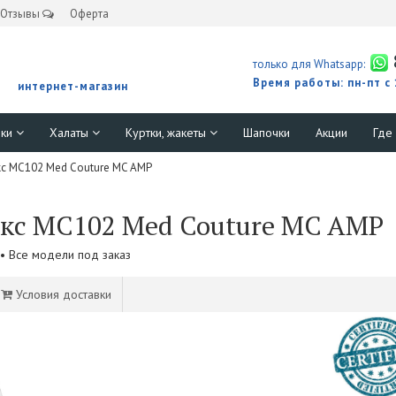
Отзывы
Оферта
только для Whatsapp:
Время работы: пн-пт с
интернет-магазин
юки
Халаты
Куртки, жакеты
Шапочки
Акции
Где
с MC102 Med Couture MC AMP
кс MC102 Med Couture MC AMP
• Все модели под заказ
Условия доставки