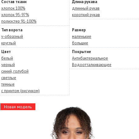
Состав ткани
Длина рукава
хлопок 100%
длинный рукав
хлопок 95-97%
короткий рукав
полиэстер 91-100%
Тип ворота
Размер
v-образный
маленькие
круглый
большие
Цвет
Покрытие
белый
Антибактериальное
черный
Водоотталкивающее
синий, голубой
светлые
темные
с принтом (рисунком)
Новая модель