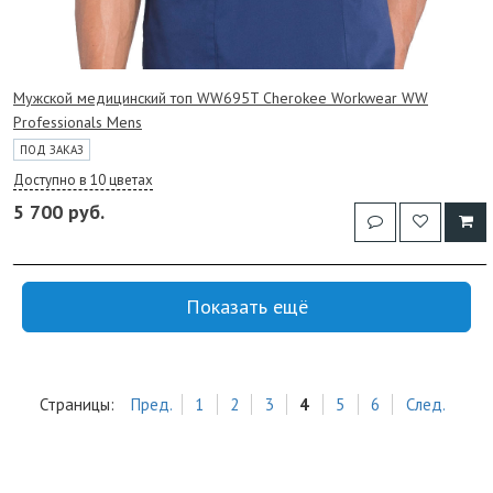
Мужской медицинский топ WW695T Cherokee Workwear WW
Professionals Mens
ПОД ЗАКАЗ
Доступно в 10 цветах
5 700 руб.
Показать ещё
Страницы:
Пред.
1
2
3
4
5
6
След.