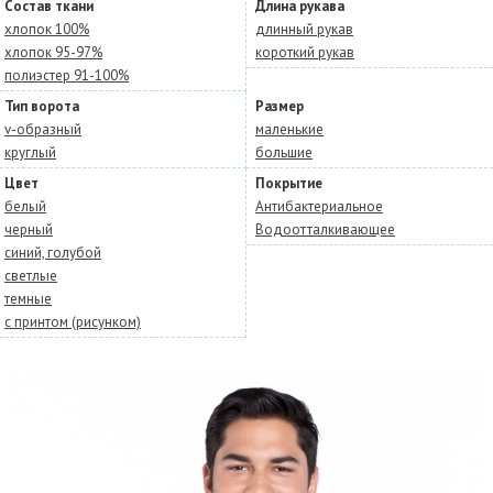
Состав ткани
Длина рукава
хлопок 100%
длинный рукав
хлопок 95-97%
короткий рукав
полиэстер 91-100%
Тип ворота
Размер
v-образный
маленькие
круглый
большие
Цвет
Покрытие
белый
Антибактериальное
черный
Водоотталкивающее
синий, голубой
светлые
темные
с принтом (рисунком)