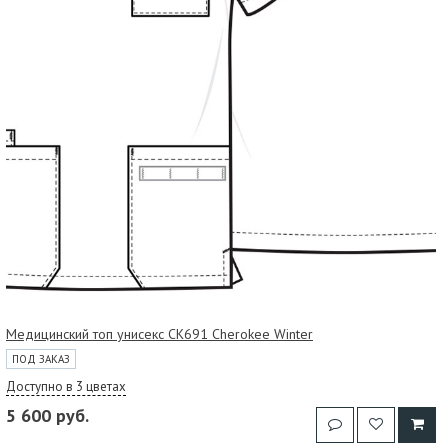
Медицинский топ унисекс CK691 Cherokee Winter
ПОД ЗАКАЗ
Доступно в 3 цветах
5 600 руб.