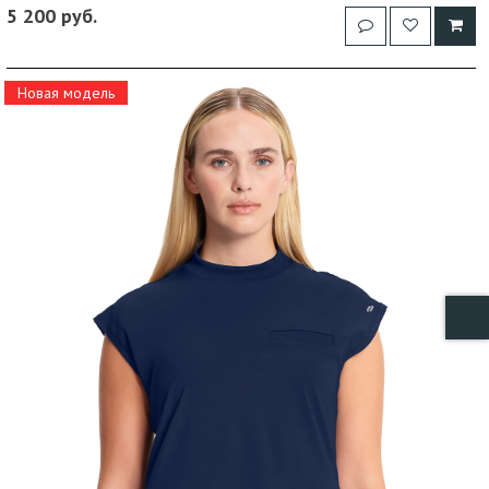
5 200 руб.
Новая модель