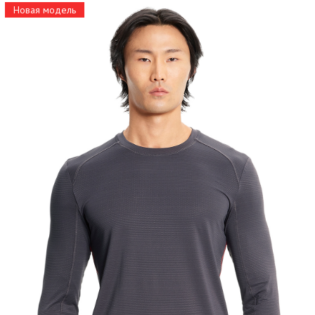
Новая модель