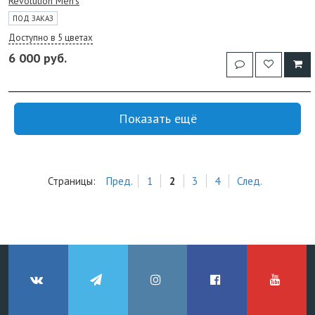
Revolution Men's
ПОД ЗАКАЗ
Доступно в 5 цветах
6 000 руб.
Показать ещё
Страницы:
Пред.
1
2
3
4
След.