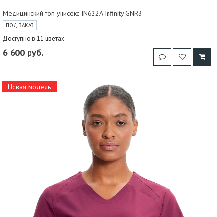
Медицинский топ унисекс IN622A Infinity GNR8
ПОД ЗАКАЗ
Доступно в 11 цветах
6 600 руб.
Новая модель