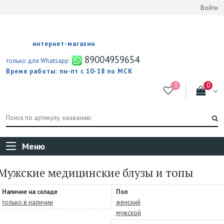
Войти
интернет-магазин
89004959654
только для Whatsapp:
Время работы: пн-пт с 10-18 по МСК
Меню
Мужские медицинские блузы и топы
Наличие на складе
Пол
только в наличии
женский
мужской