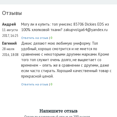
Отзывы
Андрей
Могу ли я купить: топ унисекс 83706 Dickies EDS из
100% хлопковой ткани? zakupvolga64@yandex.ru
11 августа
2017, 16:25
Ответить на отзыв
|
0
Евгений
Дикис делают мою любимую униформу. Топ
удобный, хорошо смотрится и не мнется по
28 июля
сравнению с некоторыми другими марками. Кроме
2016, 18:08
того топ служит очень долго, не выцветает со
временем – опять же в сравнении с другими, даже
если часто стирать. Хороший качественный товар с
прекрасной ценой.
Ответить на отзыв
|
0
Напишите отзыв
Оставьте развернутый отзыв от 200 знаков