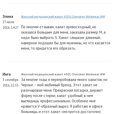
Элина
Женский медицинский жакет 4350 Cherokee Workwear WW
27 июля
По многим отзывам, халат превосходный, но
2016, 14:27
оказался большим для меня, заказала размер М, а
надо было выбрать S. Халат слишком длинный,
наверное подошло бы для мужчины, но что касается
меня, то придется его обрезать.
Инга
Женский медицинский жакет 4301 Cherokee Workwear WW
За многие годы я перепробовала много халатов, но
3 сентября
Чероке – мой любимый бренд. Этот халат не
2016, 11:55
разочаровал меня. Прекрасная посадка, держит
форму после стирки, халат удобный, в нем
выглядишь профессионально. Особенно мне
нравится V-образный вырез. Я работаю в офисе
больницы, и этот халат смотрится достаточно