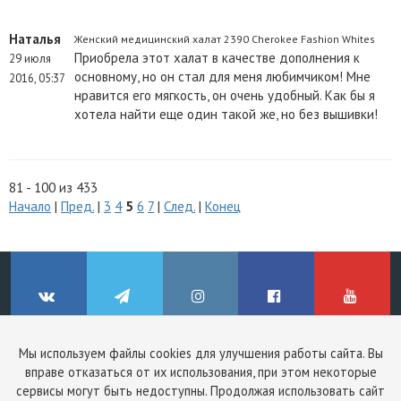
Наталья
Женский медицинский халат 2390 Cherokee Fashion Whites
Приобрела этот халат в качестве дополнения к
29 июля
основному, но он стал для меня любимчиком! Мне
2016, 05:37
нравится его мягкость, он очень удобный. Как бы я
хотела найти еще один такой же, но без вышивки!
81 - 100 из 433
Начало
|
Пред.
|
3
4
5
6
7
|
След.
|
Конец
Мы используем файлы cookies для улучшения работы сайта. Вы
© ClinicStyle, 2026
вправе отказаться от их использования, при этом некоторые
Используя сайт, вы принимаете
пользовательское соглашение
и
ВКонтакте
Telegram
Instagram
Facebook
YouTube
сервисы могут быть недоступны. Продолжая использовать сайт
политику конфиденциальности
.