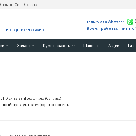
Отзывы
Оферта
только для Whatsapp:
Время работы: пн-пт с
интернет-магазин
юки
Халаты
Куртки, жакеты
Шапочки
Акции
Где
1 Dickies GenFlex Unisex (Contrast)
енный продукт, комфортно носить.
0 Dickies GenFlex (Contrast)