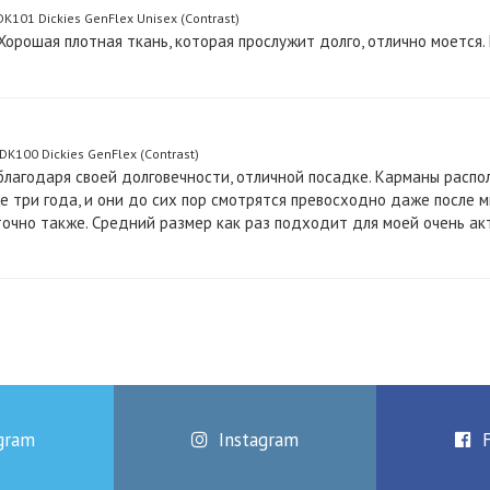
101 Dickies GenFlex Unisex (Contrast)
Хорошая плотная ткань, которая прослужит долго, отлично моется.
100 Dickies GenFlex (Contrast)
лагодаря своей долговечности, отличной посадке. Карманы распол
же три года, и они до сих пор смотрятся превосходно даже после м
очно также. Средний размер как раз подходит для моей очень ак
gram
Instagram