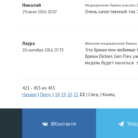
Николай
Медицинские брюки унисекс DK
Очень качественной топ. 
29 июля 2016, 02:07
Лаура
Женские медицинские брюки DK
Эти брюки мои любимые б
20 сентября 2016, 07:35
брюки Dickies Gen Flex у
модель будет носиться т
421 - 433 из 433
Начало
|
Пред.
|
18
19
20
21
22
| След. | Конец
ВКонтакте
Tele