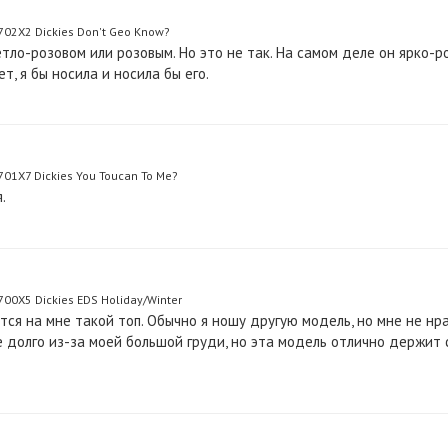
02X2 Dickies Don't Geo Know?
тло-розовом или розовым. Но это не так. На самом деле он ярко-ро
ет, я бы носила и носила бы его.
1X7 Dickies You Toucan To Me?
.
0X5 Dickies EDS Holiday/Winter
тся на мне такой топ. Обычно я ношу другую модель, но мне не нрав
е долго из-за моей большой груди, но эта модель отлично держит