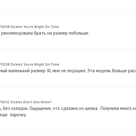
2X8 Dickies You're Bright On Time
ы рекомендовала брать на размер побольше.
2X8 Dickies You're Bright On Time
мый маленький размер XL мне не подошел. Эта модель больше рас
02X2 Dickies Don't Geo Know?
, без складок. Ощущение, что сделано из шелка. Получила много к
 еще парочку.