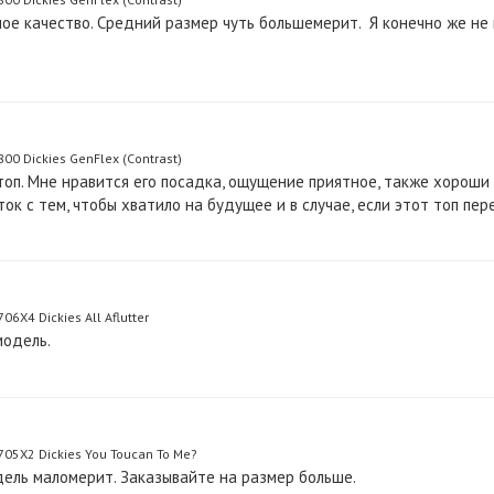
ое качество. Средний размер чуть большемерит. Я конечно же не п
0 Dickies GenFlex (Contrast)
оп. Мне нравится его посадка, ощущение приятное, также хороши 
ок с тем, чтобы хватило на будущее и в случае, если этот топ пер
X4 Dickies All Aflutter
модель.
05X2 Dickies You Toucan To Me?
дель маломерит. Заказывайте на размер больше.