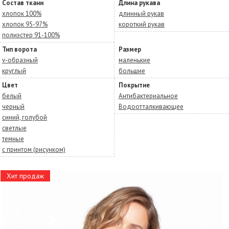
Состав ткани
Длина рукава
хлопок 100%
длинный рукав
хлопок 95-97%
короткий рукав
полиэстер 91-100%
Тип ворота
Размер
v-образный
маленькие
круглый
большие
Цвет
Покрытие
белый
Антибактериальное
черный
Водоотталкивающее
синий, голубой
светлые
темные
с принтом (рисунком)
Хит продаж