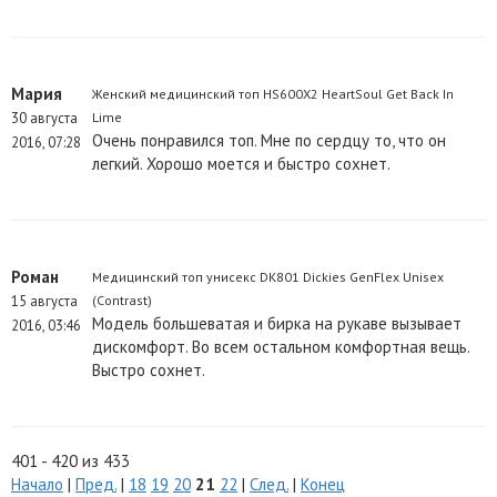
Мария
Женский медицинский топ HS600X2 HeartSoul Get Back In
30 августа
Lime
Очень понравился топ. Мне по сердцу то, что он
2016, 07:28
легкий. Хорошо моется и быстро сохнет.
Роман
Медицинский топ унисекс DK801 Dickies GenFlex Unisex
15 августа
(Contrast)
Модель большеватая и бирка на рукаве вызывает
2016, 03:46
дискомфорт. Во всем остальном комфортная вещь.
Выстро сохнет.
401 - 420 из 433
Начало
|
Пред.
|
18
19
20
21
22
|
След.
|
Конец