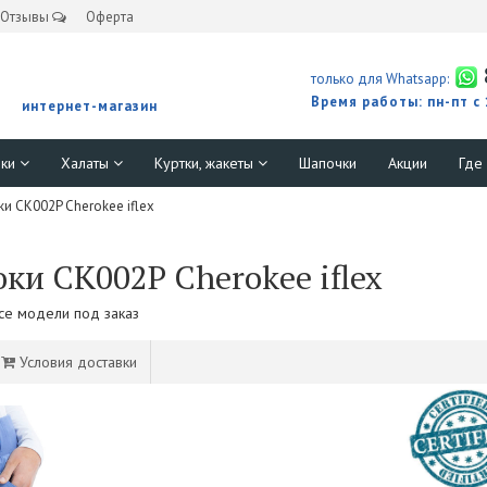
Отзывы
Оферта
только для Whatsapp:
Время работы: пн-пт с
интернет-магазин
юки
Халаты
Куртки, жакеты
Шапочки
Акции
Где
 CK002P Cherokee iflex
и CK002P Cherokee iflex
Все модели под заказ
Условия доставки