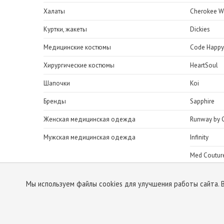
Халаты
Cherokee W
Куртки, жакеты
Dickies
Медицинские костюмы
Code Happy
Хирургические костюмы
HeartSoul
Шапочки
Koi
Бренды
Sapphire
Женская медицинская одежда
Runway by 
Мужская медицинская одежда
Infinity
Med Coutur
H.Q.Scrubs
Мы используем файлы cookies для улучшения работы сайта. 
© ClinicStyle, 2026
Используя сайт, вы принимаете
пользовательское соглашени