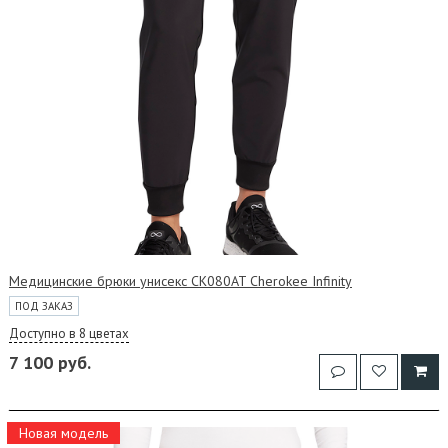
Медицинские брюки унисекс CK080AT Cherokee Infinity
ПОД ЗАКАЗ
Доступно в 8 цветах
7 100 руб.
Новая модель