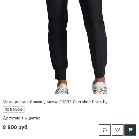
Медицинские брюки унисекс CK092 Cherokee Form by
ПОД ЗАКАЗ
Доступно в 6 цветах
8 800 руб.