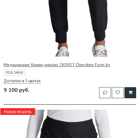
Медицинские брюки унисекс CK092T Cherokee Form by
ПОД ЗАКАЗ
Доступно в 5 цветах
9 100 руб.
Новая модель