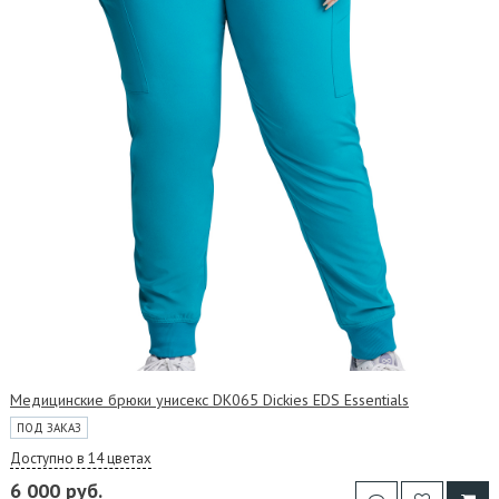
Медицинские брюки унисекс DK065 Dickies EDS Essentials
ПОД ЗАКАЗ
Доступно в 14 цветах
6 000 руб.