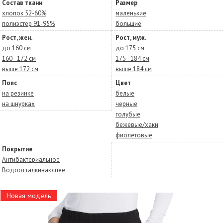
Состав ткани
Размер
хлопок 52-60%
маленькие
полиэстер 91-95%
большие
Рост, жен.
Рост, муж.
до 160 см
до 175 см
160 - 172 см
175 - 184 см
выше 172 см
выше 184 см
Пояс
Цвет
на резинке
белые
на шнурках
черные
голубые
бежевые/хаки
фиолетовые
Покрытие
Антибактериальное
Водоотталкивающее
Новая модель