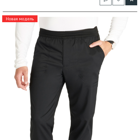
Новая модель