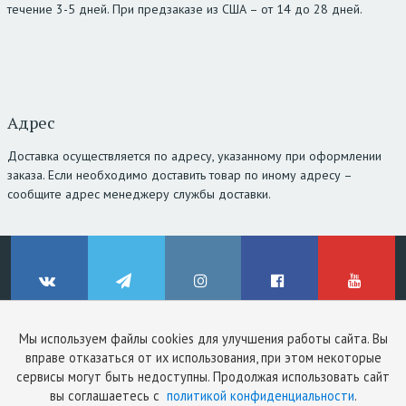
течение 3-5 дней. При предзаказе из США – от 14 до 28 дней.
Адрес
Доставка осуществляется по адресу, указанному при оформлении
заказа. Если необходимо доставить товар по иному адресу –
сообщите адрес менеджеру службы доставки.
Мы используем файлы cookies для улучшения работы сайта. Вы
© ClinicStyle, 2026
вправе отказаться от их использования, при этом некоторые
Используя сайт, вы принимаете
пользовательское соглашение
и
ВКонтакте
Telegram
Instagram
Facebook
YouTube
сервисы могут быть недоступны. Продолжая использовать сайт
политику конфиденциальности
.
вы соглашаетесь с
политикой конфиденциальности
.