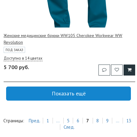
Женские медицинские брюки WW105 Cherokee Workwear WW
Revolution
ПОД ЗАКАЗ
Доступно в 14 цветах
5 700 руб.
Показать ещё
Страницы:
Пред.
1
...
5
6
7
8
9
...
13
След.