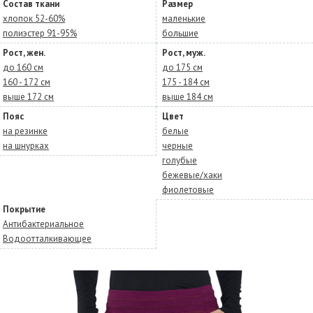
Состав ткани
Размер
хлопок 52-60%
маленькие
полиэстер 91-95%
большие
Рост, жен.
Рост, муж.
до 160 см
до 175 см
160 - 172 см
175 - 184 см
выше 172 см
выше 184 см
Пояс
Цвет
на резинке
белые
на шнурках
черные
голубые
бежевые/хаки
фиолетовые
Покрытие
Антибактериальное
Водоотталкивающее