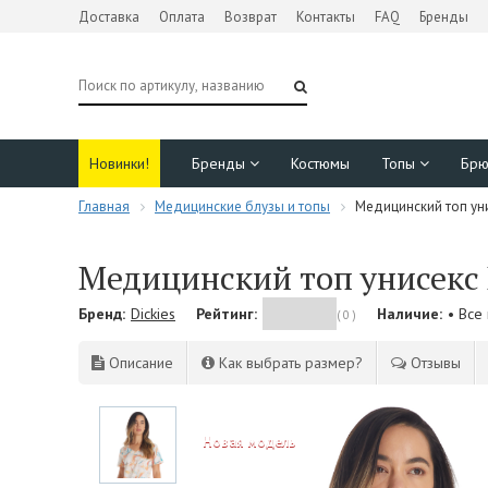
Доставка
Оплата
Возврат
Контакты
FAQ
Бренды
Новинки!
Бренды
Костюмы
Топы
Бр
Главная
Медицинские блузы и топы
Медицинский топ уни
Медицинский топ унисекс 
Бренд:
Dickies
Рейтинг:
Наличие:
• Все
( 0 )
Описание
Как выбрать размер?
Отзывы
NEW!
Новая модель