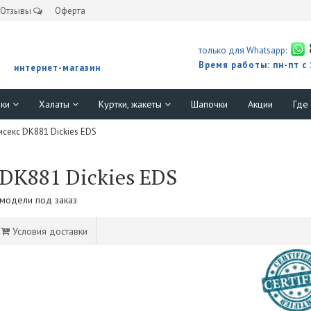
Отзывы
Оферта
только для Whatsapp:
Время работы: пн-пт с
интернет-магазин
юки
Халаты
Куртки, жакеты
Шапочки
Акции
Где
секс DK881 Dickies EDS
DK881 Dickies EDS
 модели под заказ
Условия доставки