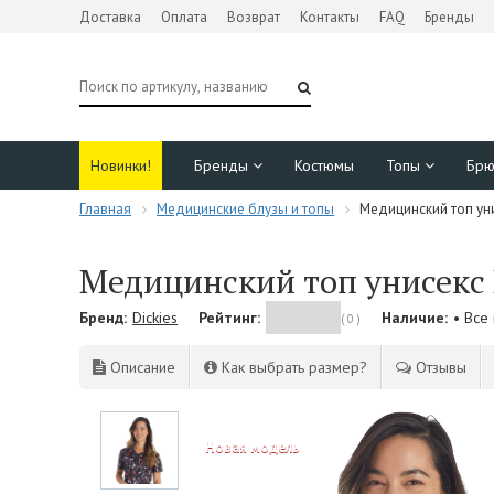
Доставка
Оплата
Возврат
Контакты
FAQ
Бренды
Новинки!
Бренды
Костюмы
Топы
Бр
Главная
Медицинские блузы и топы
Медицинский топ уни
Медицинский топ унисекс 
Бренд:
Dickies
Рейтинг:
Наличие:
• Все
( 0 )
Описание
Как выбрать размер?
Отзывы
NEW!
Новая модель