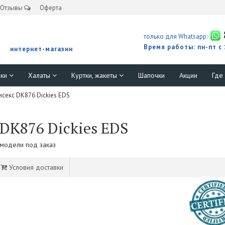
Отзывы
Оферта
только для Whatsapp:
Время работы: пн-пт с
интернет-магазин
юки
Халаты
Куртки, жакеты
Шапочки
Акции
Где
секс DK876 Dickies EDS
DK876 Dickies EDS
 модели под заказ
Условия доставки