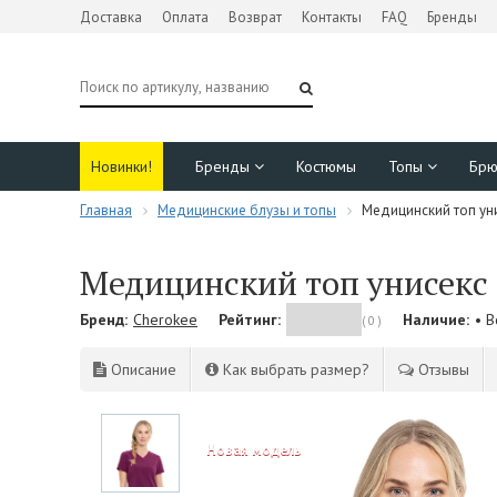
Доставка
Оплата
Возврат
Контакты
FAQ
Бренды
Новинки!
Бренды
Костюмы
Топы
Бр
Главная
Медицинские блузы и топы
Медицинский топ уни
Медицинский топ унисекс 
Бренд:
Cherokee
Рейтинг:
Наличие:
• 
( 0 )
Описание
Как выбрать размер?
Отзывы
NEW!
Новая модель