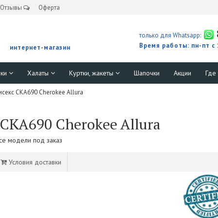
Отзывы
Оферта
только для Whatsapp:
Время работы: пн-пт с
интернет-магазин
юки
Халаты
Куртки, жакеты
Шапочки
Акции
Где
секс CKA690 Cherokee Allura
CKA690 Cherokee Allura
Все модели под заказ
Условия доставки