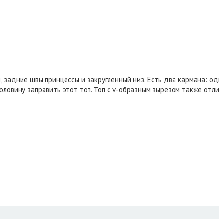
, задние швы принцессы и закругленный низ. Есть два кармана: о
ловину заправить этот топ. Топ с v-образным вырезом также отлич