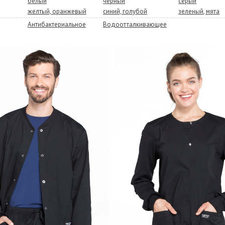
белый
черный
серый
желтый, оранжевый
синий, голубой
зеленый, мята
Антибактериальное
Водоотталкивающее