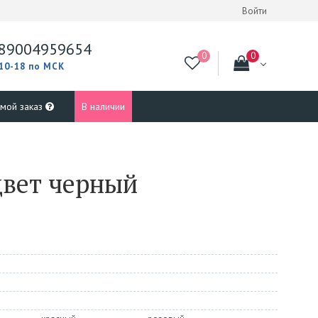
Войти
89004959654
 10-18 по МСК
 мой заказ
В наличии
цвет черный