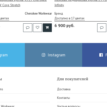
 Core Stretch
Infinity
Cherokee Workwear
Бренд
цветах
Доступно в 17 цветах
.
6 900 руб.
gram
Instagram
ы
Для покупателей
ms
Доставка
e
Контакты
 Workwear
Частые вопросы