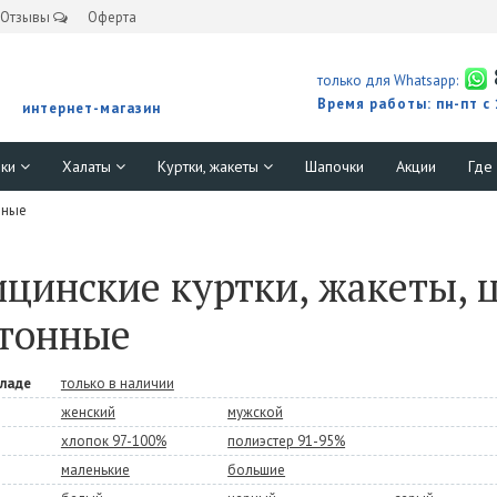
Отзывы
Оферта
только для Whatsapp:
Время работы: пн-пт с
интернет-магазин
юки
Халаты
Куртки, жакеты
Шапочки
Акции
Где
нные
цинские куртки, жакеты, 
тонные
кладе
только в наличии
женский
мужской
хлопок 97-100%
полиэстер 91-95%
маленькие
большие