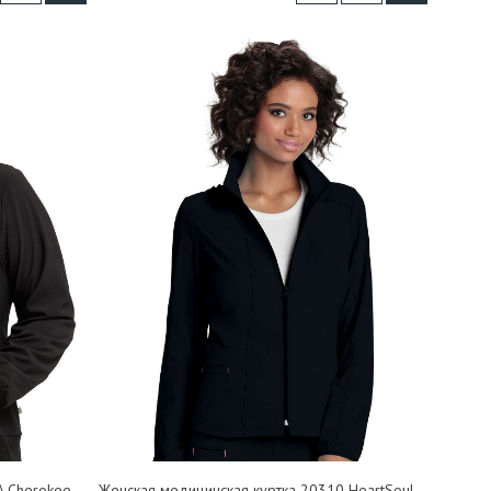
A Cherokee
Женская медицинская куртка 20310 HeartSoul