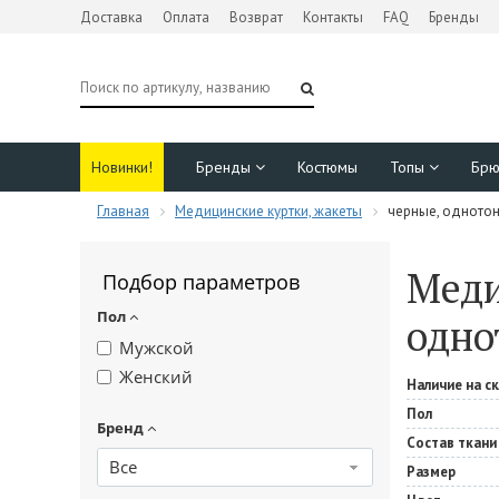
Доставка
Оплата
Возврат
Контакты
FAQ
Бренды
Новинки!
Бренды
Костюмы
Топы
Бр
Главная
Медицинские куртки, жакеты
черные, одното
Меди
Подбор параметров
Пол
одно
Мужской
Женский
Наличие на с
Пол
Бренд
Состав ткани
Все
Размер