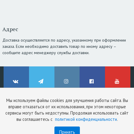
Адрес
Доставка осуществляется по адресу, указанному при оформлении
заказа. Если необходимо доставить товар по иному адресу –
сообщите адрес менеджеру службы доставки.
Мы используем файлы cookies для улучшения работы сайта. Вы
© ClinicStyle, 2026
вправе отказаться от их использования, при этом некоторые
Используя сайт, вы принимаете
пользовательское соглашение
и
ВКонтакте
Telegram
Instagram
Facebook
YouTube
сервисы могут быть недоступны. Продолжая использовать сайт
политику конфиденциальности
.
вы соглашаетесь с
политикой конфиденциальности
.
Принять