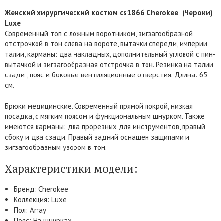
Женский хирургический костюм cs1866 Cherokee (Чероки)
Luxe
Современный топ с ложным воротником, зигзагообразной
отстрочкой в тон слева на вороте, вытачки спереди, империи
талии, карманы: два накладных, дополнительный угловой с пин-
вытачкой и зигзагообразная отстрочка в тон. Резинка на талии
сзади , пояс и боковые вентиляционные отверстия. Длина: 65
см.
Брюки медицинские. Современный прямой покрой, низкая
посадка, с мягким поясом и функциональным шнурком. Также
имеются карманы: два прорезных для инструментов, правый
сбоку и два сзади. Правый задний оснащен защипами и
зигзагообразным узором в тон.
Характеристики модели:
Бренд: Cherokee
Коллекция: Luxe
Пол: Array
Пояс: На шнурках