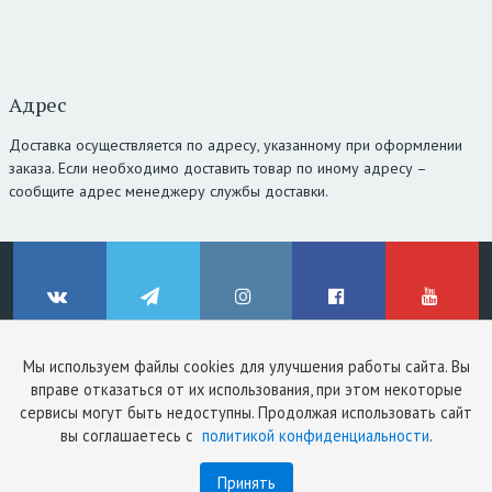
Адрес
Доставка осуществляется по адресу, указанному при оформлении
заказа. Если необходимо доставить товар по иному адресу –
сообщите адрес менеджеру службы доставки.
Мы используем файлы cookies для улучшения работы сайта. Вы
© ClinicStyle, 2026
вправе отказаться от их использования, при этом некоторые
Используя сайт, вы принимаете
пользовательское соглашение
и
ВКонтакте
Telegram
Instagram
Facebook
YouTube
сервисы могут быть недоступны. Продолжая использовать сайт
политику конфиденциальности
.
вы соглашаетесь с
политикой конфиденциальности
.
Принять