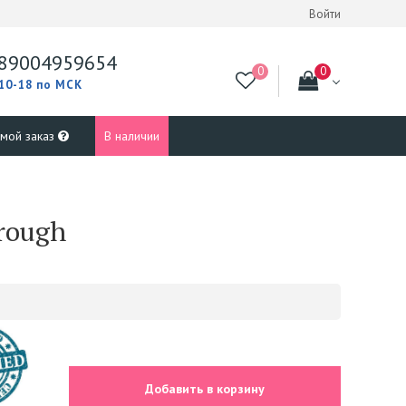
Войти
89004959654
 10-18 по МСК
 мой заказ
В наличии
rough
Добавить в корзину