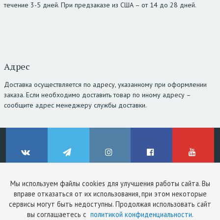
течение 3-5 дней. При предзаказе из США – от 14 до 28 дней.
Адрес
Доставка осуществляется по адресу, указанному при оформлении
заказа. Если необходимо доставить товар по иному адресу –
сообщите адрес менеджеру службы доставки.
Мы используем файлы cookies для улучшения работы сайта. Вы
© ClinicStyle, 2026
вправе отказаться от их использования, при этом некоторые
Используя сайт, вы принимаете
пользовательское соглашение
и
ВКонтакте
Telegram
Instagram
Facebook
YouTube
сервисы могут быть недоступны. Продолжая использовать сайт
политику конфиденциальности
.
вы соглашаетесь с
политикой конфиденциальности
.