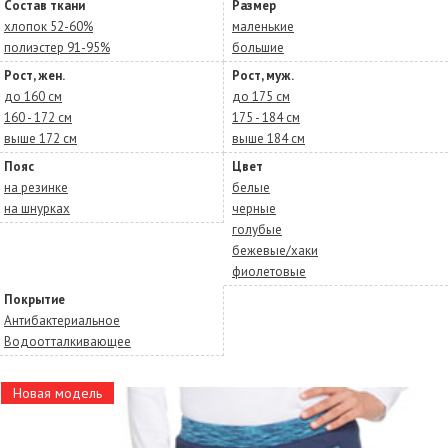
Состав ткани
Размер
хлопок 52-60%
маленькие
полиэстер 91-95%
большие
Рост, жен.
Рост, муж.
до 160 см
до 175 см
160 - 172 см
175 - 184 см
выше 172 см
выше 184 см
Пояс
Цвет
на резинке
белые
на шнурках
черные
голубые
бежевые/хаки
фиолетовые
Покрытие
Антибактериальное
Водоотталкивающее
Новая модель