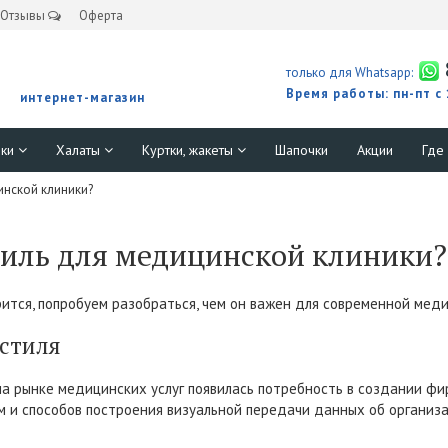
Отзывы
Оферта
только для Whatsapp:
Время работы: пн-пт с
интернет-магазин
юки
Халаты
Куртки, жакеты
Шапочки
Акции
Где
инской клиники?
тиль для медицинской клиники?
ится, попробуем разобраться, чем он важен для современной медиц
 стиля
на рынке медицинских услуг появилась потребность в создании ф
 и способов построения визуальной передачи данных об организа