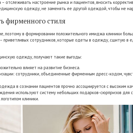
 – отслеживать настроение рынка и пациентов, вносить корректи
дицинскую одежду, не заменять ее другой одеждой, чтобы не на
ть фирменного стиля
е, поэтому в формировании положительного имиджа клиники боль
ит – приветливых сотрудников, которые одеты в одежду, сшитую в
цинскую одежду, получают такие выгоды:
ожительно влияет на развитие бизнеса.
зации: сотрудники, объединенные фирменным дресс-кодом, чувс
дежда в сознании пациентов прочно ассоциируется с высоким каче
ждения используют систему небольших подарков-сюрпризов для с
логотипом клиники.