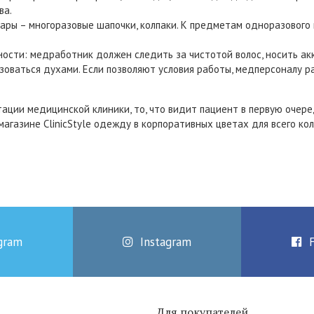
ва.
ы – многоразовые шапочки, колпаки. К предметам одноразового и
ости: медработник должен следить за чистотой волос, носить ак
оваться духами. Если позволяют условия работы, медперсоналу ра
тации медицинской клиники, то, что видит пациент в первую очер
магазине ClinicStyle одежду в корпоративных цветах для всего ко
gram
Instagram
Для покупателей