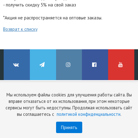
- получить скидку 5% на свой заказ
*Акция не распространяется на оптовые заказы.
Возврат к списку
© ClinicStyle, 2026
Используя сайт, вы принимаете
пользовательское соглашение
и
Мы используем файлы cookies для улучшения работы сайта. Вы
ВКонтакте
Telegram
Instagram
Facebook
YouTube
политику конфиденциальности
.
вправе отказаться от их использования, при этом некоторые
сервисы могут быть недоступны. Продолжая использовать сайт
вы соглашаетесь с
политикой конфиденциальности
.
Принять